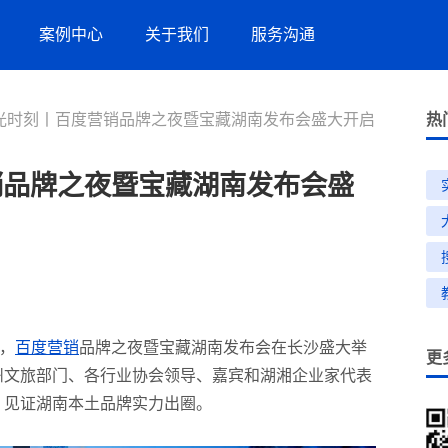
案例中心
关于我们
服务沟通
光时刻丨百度营销品牌之夜暨宝藏湖南发布会盛大开启
服务案例
竞网智赢
服务指引
热
品牌数字化策略
销品牌之夜暨宝藏湖南发布会盛
营销洞察
新闻与活动
联系方式
盲盒营销
效果代运营服务
，
百度营销
品牌之夜暨宝藏湖南发布会在长沙盛大举
更
州文旅部门、各行业协会领导、嘉宾和湖湘企业家代表
招商加盟
，见证湖南本土品牌实力出圈。
生活服务