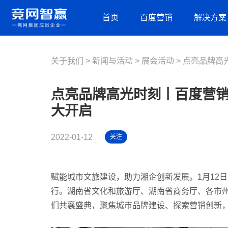
首页
百度营销
解决方案
关于我们
新闻与活动
营销资源
展会活动
品牌建设解决方案
点亮品牌高
百度推广
摘星盘品牌新基建
百度信息流
点亮品牌高光时刻丨百度营
百度品牌广告
抖音蓝V内容营销
百度爱采购
大开启
百度律临
百度加盟星
营销获客解决方案
百度信誉
2022-01-12
关注
营销内容服务
营销工具
人才实训服务
观星盘
基木鱼
赋能城市文旅建设，助力湘企创新发展。1月12日
行业解决方案
百度统计
行。湖南省文化和旅游厅、湖南省商务厅、各市
教育培训
们共襄盛典，聚焦城市品牌建设、探索营销创新
装修建材