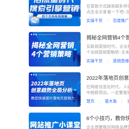
在营销方式越来越多样
期
点击全文查看一下吧~
渐消失，同行流量竞争
实操干货
百度推广
业该如何布局线上营销
下~01知晓搜索引擎
值的流量入口。第一个原
揭秘全网营销4个
互联网营销时代，企业
个全网营销策略吧~文末
前这个互联网+的时代
实操干货
营销思维
在转型过程中遇到了层
果呢？基于小竞给身边
的企业家伙伴们会更偏向
2022年落地页
在网络信息化时代，人
中脱颖而出，一定要能
户体验与精妙的设计。
慧页
基木鱼
意与众多营销从业者找
家分享一下2022年落
用于网页设计，但也并不
6个小技巧，教你
企业想要做好网络品牌