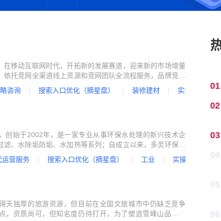
她经济
汽车内容营销
，在移动互联网时代，开拓新的发展赛道，迎来新的市场增量
，依托竞网全渠道线上资源和竞网团队全流程服务，品牌竞争
01
百城千店。
略咨询
搜索入口优化（摘星盘）
装修建材
实操干货
02
03
，创始于2002年，是一家专业从事环保水处理的新兴技术企
过滤、水除垢防垢、水加热等系列；自成立以来，多灵环保凭
04
造出业界知名的“多灵过滤系统”，为全国累计节水量达到数百
代运营服务
搜索入口优化（摘星盘）
工业
实操干货
的水过滤生产基地。
05
得天独厚的旅游资源，但目前在全国文旅城市中仍缺乏竞争
06
点，资质尚可，但知名度仍待打开，为了塑造雪峰山品牌优