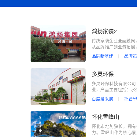
智慧文旅
房产供应链营销
鸿扬家装2
传统家装企业全面触网
从品牌推广到业务拓展
力稳步提升，十年成就
品牌新基建
品牌策
多灵环保
多灵环保科技有限公司
业，产品主要包括：水
借雄厚的技术力量，创
百度爱采购
托管/
万吨，是目前国内专业
怀化雪峰山
怀化市地势狭长，拥有
力。雪峰山作为核心景