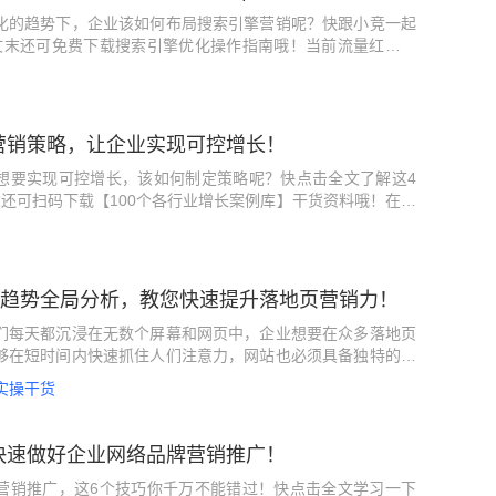
化的趋势下，企业该如何布局搜索引擎营销呢？快跟小竞一起
文末还可免费下载搜索引擎优化操作指南哦！当前流量红利逐
激烈，在企业获客成本巨高不下的竞争环境下，后流量时代企
呢？今天小竞想主要以搜索引擎这个方向来跟大家具体分享一
营销必要性以百度为例，我们可以发现搜索依然是现阶段最有价
因：在“互联互..
营销策略，让企业实现可控增长！
想要实现可控增长，该如何制定策略呢？快点击全文了解这4
还可扫码下载【100个各行业增长案例库】干货资料哦！在目
，有些企业在互联网转型过程中发展得很好，但也有不少企业
层困难。企业该如何突破目前的营销困境，提升自己的营销效
不少企业家伙伴们所制定的一系列营销推广方案中，发现更多
于全网营销，认..
创意趋势全局分析，教您快速提升落地页营销力！
们每天都沉浸在无数个屏幕和网页中，企业想要在众多落地页
够在短时间内快速抓住人们注意力，网站也必须具备独特的用
为助力品牌升级优化广告落地页，进一步提高转化率，小二特
实操干货
寻众多营销落地页真实案例，分析实际引流获客效果，来给大
地页创意趋势分析。01添加微动画效果虽然微动画已经被广泛应
是所有网页都..
快速做好企业网络品牌营销推广！
营销推广，这6个技巧你千万不能错过！快点击全文学习一下