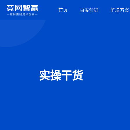
首页
百度营销
解决方案
营销资源
品牌建设解决方案
百度推广
摘星盘品牌新基建
百度信息流
百度品牌广告
抖音蓝V内容营销
百度爱采购
百度律临
百度加盟星
营销获客解决方案
百度信誉
实操干货
营销内容服务
营销工具
人才实训服务
观星盘
基木鱼
行业解决方案
百度统计
教育培训
装修建材