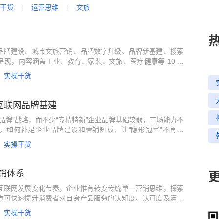
体影响力，项目团队先从定位出发，在旅游目的地价值点上为
干货
运营思维
文旅
—自驾胜地阿拉善，打出“北有阿拉善，南有雪峰山”的创意定
值优势凸显，形成品牌印象。
品牌建设、城市文旅营销、品牌数字升级、品牌新基建、搜索
现，内容涵盖工业、教育、家装、文旅、医疗健康等 10 余
化应用与实践，以期推广各行业在品牌营销、数字化转型层面
实操干货
，为更多企业提供学习和借鉴的可行方案和实践样本。
的互联网品牌基建
品牌”战略，而不少“专精特新”企业品牌基础较弱，市场能力不
。如何补足企业品牌建设和营销短板，让“隐形冠军”不再隐
实操干货
销体系
互联网发展变化节奏，企业惟有转变传统单一营销思维，探索
方可快速提升消费者对自身产品服务的认知度、认可度及满意
。同时迅速树立企业口碑、提升品牌效果，最终实现多平台、
实操干货