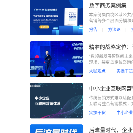
数字商务案例集
本案例集围绕区域公共
营销等多个层面分模块呈
个细分行业的营销数字
报告
方法论
的典型做法及经验成效
精准的战略定位：
“数领新发展智联新未来
现场，裂变岛定位咨询
题演讲。
大咖观点
实操干货
中小企业互联网营
传统营销方式难以适配
互联网整合营销模式，
度，服务业务销售成单
实操干货
中小企业
多渠道的“品效合一”。
后流量时代，企业