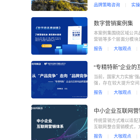
势，提升怀化旅游的整
品牌策略咨询
实操
雪峰山找到对标对象—
位口号，让雪峰山的价
数字营销案例集
本案例集围绕区域公共
营销等多个层面分模块呈
个细分行业的营销数字
报告
大咖观点
的典型做法及经验成效
“专精特新”企业
当前，国家大力实施“强
强，存在较大提升空间
形？
报告
大咖观点
中小企业互联网营
传统营销方式难以适配
互联网整合营销模式，
度，服务业务销售成单
报告
大咖观点
多渠道的“品效合一”。