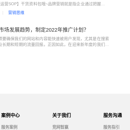
运营SOP】干货资料包哦~品牌营销就是指企业通过把握消费
借产品的质量、文化特征以及独特性的宣传方式，来营造一个
营销思维
的价值，从而形成品牌效益的一种营销策略和过程。那么，企
网络品牌营销推广呢？01知晓品牌对于企业的概念企业是通过
史，来提供用户对..
市场发展趋势，制定2022年推广计划？
须要确保我们的网站和内容能快速被用户发现，尤其是在搜索
业长期和短期的流量回报。正因如此，在迎来新年度的我们更
发展趋势和优化变动是什么？才能针对整体的发展趋势来对自
些优化和调整。01信息流推广的优化变动1、网页转化和商桥
广投放平台中网页和商桥转化两类指标实际的数据源均来自于
理解难度，提高..
案例中心
关于我们
服务沟通
服务案例
竞网智赢
服务指引