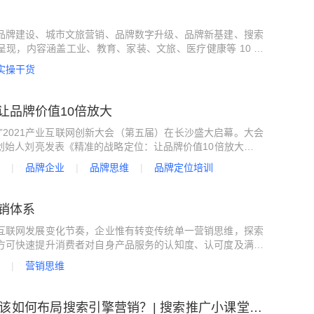
品牌建设、城市文旅营销、品牌数字升级、品牌新基建、搜索
现，内容涵盖工业、教育、家装、文旅、医疗健康等 10 余
化应用与实践，以期推广各行业在品牌营销、数字化转型层面
实操干货
，为更多企业提供学习和借鉴的可行方案和实践样本。
让品牌价值10倍放大
”2021产业互联网创新大会（第五届）在长沙盛大启幕。大会
创始人刘亮发表《精准的战略定位：让品牌价值10倍放大》主
品牌企业
品牌思维
品牌定位培训
销体系
互联网发展变化节奏，企业惟有转变传统单一营销思维，探索
方可快速提升消费者对自身产品服务的认知度、认可度及满意
。同时迅速树立企业口碑、提升品牌效果，最终实现多平台、
营销思维
这是新时代对新企业提出的新要求，
该如何布局搜索引擎营销？| 搜索推广小课堂64